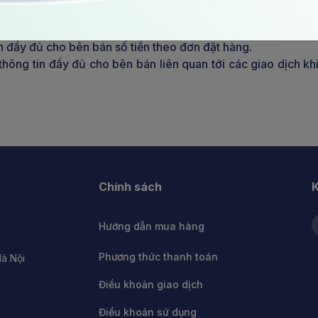
 bên mua
đúng các quy định, quy trình liên quan tới dịch vụ do bên bá
 đầy đủ cho bên bán số tiền theo đơn đặt hàng.
hông tin đầy đủ cho bên bán liên quan tới các giao dịch kh
Chính sách
K
Hướng dẫn mua hàng
Phương thức thanh toán
à Nội
Điều khoản giao dịch
Điều khoản sử dụng