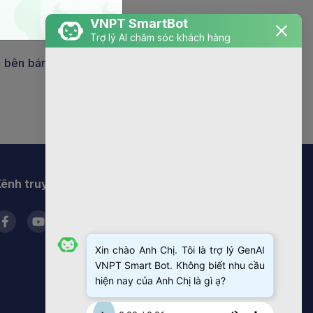
VNPT SmartBot
n quy định.
Trợ lý AI chăm sóc khách hàng
i bên bán có yêu
ênh truyền thông