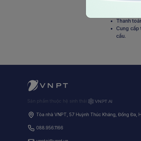
Nghĩa vụ của
Thực hiện 
Thanh toán
Cung cấp t
cầu.
Sản phẩm thuộc hệ sinh thái
Tòa nhà VNPT, 57 Huỳnh Thúc Kháng, Đống Đa, H
088.956.1166
vnptai@vnpt.vn