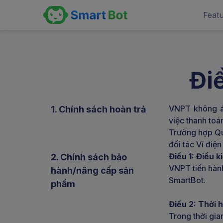
Feat
Đi
VNPT không áp
1. Chính sách hoàn trả
việc thanh to
Trường hợp Qu
đối tác Ví điệ
Điều 1: Điều 
2. Chính sách bảo
VNPT tiến hành
hành/nâng cấp sản
SmartBot.
phẩm
Điều 2: Thời 
Trong thời gi